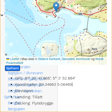
Vindpølsen
Taxing i kraftig vind
Landingsplasser
Submenu Landingsplasser
Åndalsnes Sjøflyhavn
Angvik
Årdal Sjøflyhavn
Arendal Sjøflyhavn
Arne Ivar Spb
Askvoll Sjøflyhavn
Aurland
Leaflet
|
Map data ©
Statens Kartverk
,
Geovekst
,
kommuner
og
Norsk
Aursunden
Polarinstitutt
Austefjorden
Sjøhavn
Bajitjávri / Øvrevann
GPS: 61° 20' 47.868", 5° 3' 52.884"
Balestrand Sjøflyhavn
Koordinater: [61.34663 5.06469]
Bekkjarvik Sjøflyhavn
Elevasjon:
Bergen / Sandviken
Landing: Tillatt
Sjøflyhavn
Bergfall
Docking: Flytebrygge
Bergsjøen