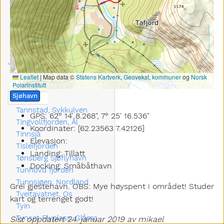
Strandafjorden, Ål
Strandavatnet
Strondafjorden,fagernes
Stryn Sjøflyhavn
Stuorajávri/ store
Jotkavann
Suohpatjávri / Veivannet
Leaflet
|
Map data ©
Statens Kartverk
,
Geovekst
,
kommuner
og
Norsk
Polarinstitutt
Suolojávri / Holmvannet
Sjøhavn
Tafjord
Tannstad, Sykkulven
GPS: 62° 14' 8.268", 7° 25' 16.536"
Tingvollfjorden, Ål
Koordinater: [62.23563 7.42126]
Tinnsjå
Elevasjon:
Tisleifjorden
Landing: Tillatt
Tønsberg Sjøflyhavn
Docking: Småbåthavn
Tunhovd fjorden
Tunnsjøen, Nordland
Grei gjestehavn. OBS: Mye høyspent i området! Studer
Tveitavatnet, Os
kart og terrenget godt!
Tyin
Tynset Flyplass, Glåma
Sist oppdatert 24. januar 2019 av mikael