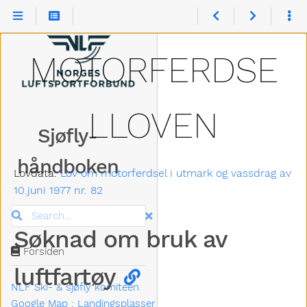
Søknad om bruk av luftfartøy
MOTORFERDSE
L­LOVEN
Sjøfly­
håndboken
Lovdata:
Lov om motorferdsel i utmark og vassdrag av
10.juni 1977 nr. 82
Search
Søknad om bruk av
Forsiden
luftfartøy
NLF Ski- & sjøfly komiteen
Google Map : Landingsplasser