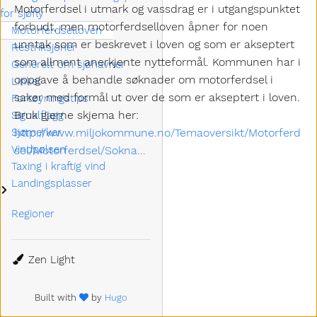
Motorferdsel i utmark og vassdrag er i utgangspunktet
for sjøfly
forbudt, men motorferdselloven åpner for noen
Motorferdsel­loven
unntak som er beskrevet i loven og som er akseptert
Restriksjoner
som allment anerkjente nytteformål. Kommunen har i
Generelt om sjøhavner
oppgave å behandle søknader om motorferdsel i
Linker
saker med formål ut over de som er akseptert i loven.
Fortøyningstips
Bruk gjerne skjema her:
Signalflagg
http://www.miljokommune.no/Temaoversikt/Motorferd
Sjømerker
Vindpølsen
sel/Motorferdsel/Sokna…
Taxing i kraftig vind
Landingsplasser
Submenu Landingsplasser
Regioner
Theme
Built with
by
Hugo